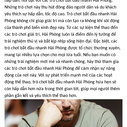
hấp dẫn, nổi bật với các trò chơi bắt đầu nhanh Hải Phòng.
Những trò chơi này thu hút đông đảo người dân và du khách
yêu thích sự hấp dẫn, tốc độ cao. Trò chơi bắt đầu nhanh Hải
Phòng không chỉ giúp giải trí mà còn tạo ra không khí sôi động
của thành phố biển xinh đẹp này. Từ các sự kiện thể thao đến
các trò chơi giải trí, Hải Phòng luôn là điểm đến lý tưởng để
trải nghiệm thú vị và bắt kịp nhịp sống hiện đại. Đặc biệt, các
trò chơi bắt đầu nhanh Hải Phòng được tổ chức thường xuyên,
mang lại nhiều lựa chọn cho mọi lứa tuổi. Nếu bạn muốn có
những trải nghiệm mới mẻ và nhanh chóng, hãy thử tham gia
các trò chơi bắt đầu nhanh Hải Phòng để cảm nhận sự năng
động của nơi này. Với sự phát triển mạnh mẽ của các hoạt
động thể thao, trò chơi bắt đầu nhanh Hải Phòng hứa hẹn sẽ
còn hấp dẫn hơn nữa trong thời gian tới, giúp mọi người thêm
phần gắn kết và yêu thích thể thao hơn.