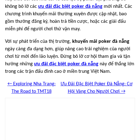
không bỏ lỡ các
ưu đãi đặc biệt poker đà nẵng
mới nhất. Các
chương trình khuyến mãi thường xuyên được cập nhật, bao
gồm thưởng đăng ký, hoàn trả tiền cược, hoặc các giải đấu
miễn phí để người chơi thử vận may.
Với sự phát triển của thị trường,
khuyến mãi poker đà nẵng
ngày càng đa dạng hơn, giúp nâng cao trải nghiệm của người
chơi từ mới đến lão luyện. Đừng bỏ lỡ cơ hội tham gia và tận
hưởng những
ưu đãi đặc biệt poker đà nẵng
này để thắng lớn
trong các trận đấu đỉnh cao ở miền trung Việt Nam.
← Exploring Nha Trang:
Ưu Đãi Đặc Biệt Poker Đà Nẵng: Cơ
The Road to TMT18
Hội Vàng Cho Người Chơi →