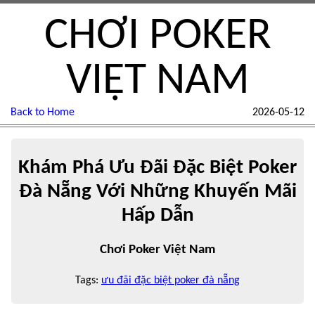
CHƠI POKER
VIỆT NAM
Back to Home
2026-05-12
Khám Phá Ưu Đãi Đặc Biệt Poker
Đà Nẵng Với Những Khuyến Mãi
Hấp Dẫn
Chơi Poker Việt Nam
Tags:
ưu đãi đặc biệt poker đà nẵng