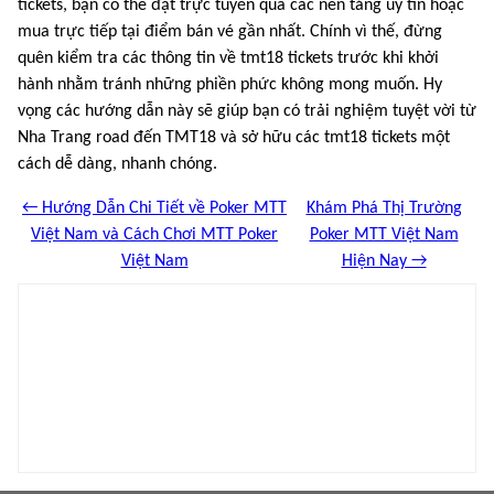
tickets, bạn có thể đặt trực tuyến qua các nền tảng uy tín hoặc
mua trực tiếp tại điểm bán vé gần nhất. Chính vì thế, đừng
quên kiểm tra các thông tin về tmt18 tickets trước khi khởi
hành nhằm tránh những phiền phức không mong muốn. Hy
vọng các hướng dẫn này sẽ giúp bạn có trải nghiệm tuyệt vời từ
Nha Trang road đến TMT18 và sở hữu các tmt18 tickets một
cách dễ dàng, nhanh chóng.
← Hướng Dẫn Chi Tiết về Poker MTT
Khám Phá Thị Trường
Việt Nam và Cách Chơi MTT Poker
Poker MTT Việt Nam
Việt Nam
Hiện Nay →