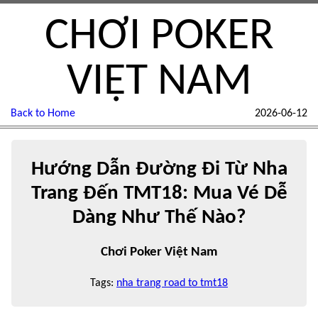
CHƠI POKER
VIỆT NAM
Back to Home
2026-06-12
Hướng Dẫn Đường Đi Từ Nha
Trang Đến TMT18: Mua Vé Dễ
Dàng Như Thế Nào?
Chơi Poker Việt Nam
Tags:
nha trang road to tmt18